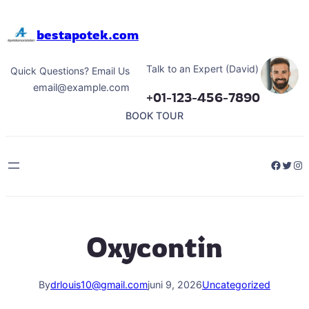
Hoppa
till
bestapotek.com
innehåll
Talk to an Expert (David)
Quick Questions? Email Us
email@example.com
+01-123-456-7890
BOOK TOUR
Facebo
Twitt
Ins
Oxycontin
By
drlouis10@gmail.com
juni 9, 2026
Uncategorized