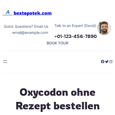
Hoppa
till
bestapotek.com
innehåll
Talk to an Expert (David)
Quick Questions? Email Us
email@example.com
+01-123-456-7890
BOOK TOUR
Facebo
Twitt
Ins
Oxycodon ohne
Rezept bestellen