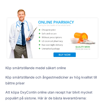
Köp smärtstillande medel säkert online
Köp smärtstillande och ångestmediciner av hög kvalitet till
bättre priser
Att köpa OxyContin online utan recept har blivit mycket
populärt på sistone. Här är de bästa leverantörerna: