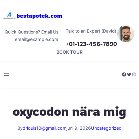
Hoppa
till
bestapotek.com
innehåll
Talk to an Expert (David)
Quick Questions? Email Us
email@example.com
+01-123-456-7890
BOOK TOUR
Facebo
Twitt
Ins
oxycodon nära mig
By
drlouis10@gmail.com
juni 9, 2026
Uncategorized