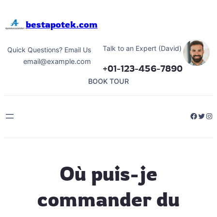
Hoppa
till
bestapotek.com
innehåll
Talk to an Expert (David)
Quick Questions? Email Us
email@example.com
+01-123-456-7890
BOOK TOUR
Facebo
Twitt
Ins
Où puis-je
commander du