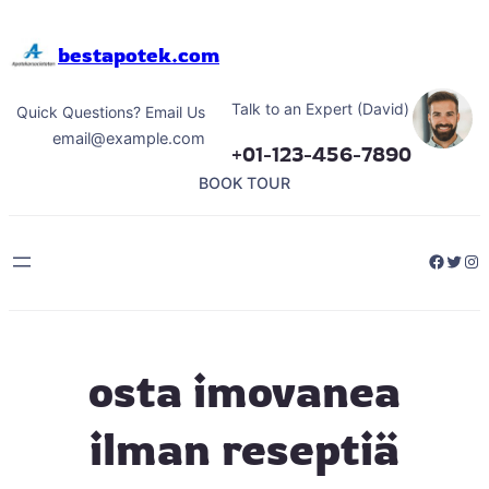
Hoppa
till
bestapotek.com
innehåll
Talk to an Expert (David)
Quick Questions? Email Us
email@example.com
+01-123-456-7890
BOOK TOUR
Facebo
Twitt
Ins
osta imovanea
ilman reseptiä