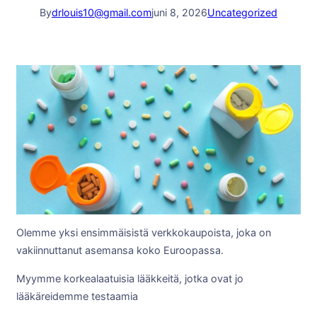
By
drlouis10@gmail.com
juni 8, 2026
Uncategorized
Olemme yksi ensimmäisistä verkkokaupoista, joka on
vakiinnuttanut asemansa koko Euroopassa.
Myymme korkealaatuisia lääkkeitä, jotka ovat jo
lääkäreidemme testaamia