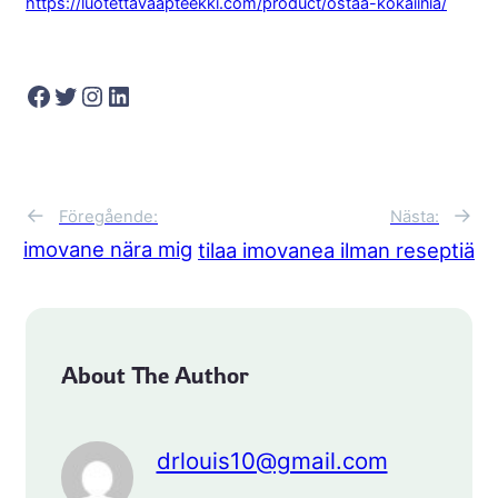
https://luotettavaapteekki.com/product/ostaa-kokaiinia/
Facebook
Twitter
Instagram
LinkedIn
←
→
Föregående:
Nästa:
imovane nära mig
tilaa imovanea ilman reseptiä
About The Author
drlouis10@gmail.com