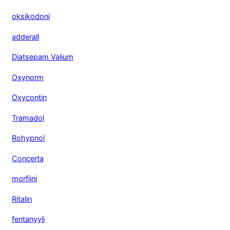
oksikodoni
adderall
Diatsepam Valium
Oxynorm
Oxycontin
Tramadol
Rohypnol
Concerta
morfiini
Ritalin
fentanyyli