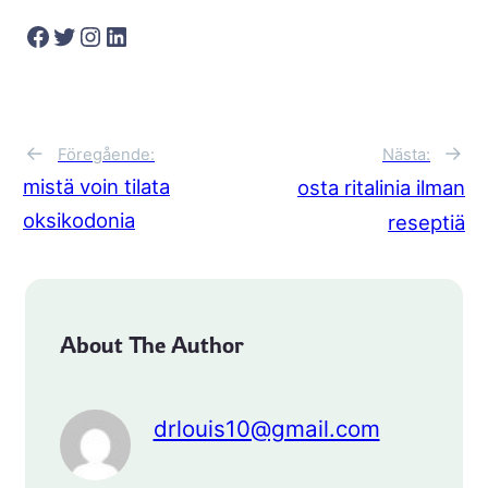
Facebook
Twitter
Instagram
LinkedIn
→
←
Nästa:
Föregående:
mistä voin tilata
osta ritalinia ilman
oksikodonia
reseptiä
About The Author
drlouis10@gmail.com