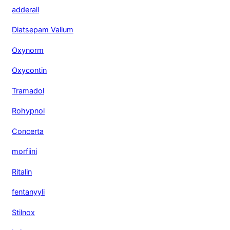
adderall
Diatsepam Valium
Oxynorm
Oxycontin
Tramadol
Rohypnol
Concerta
morfiini
Ritalin
fentanyyli
Stilnox