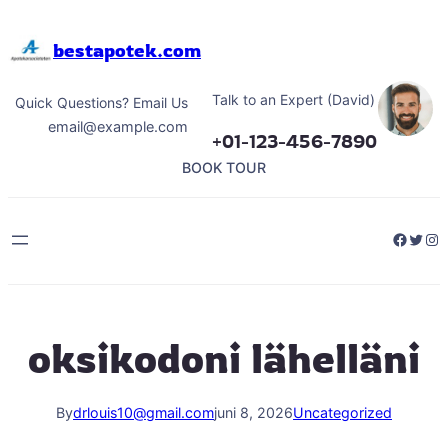
Hoppa
till
bestapotek.com
innehåll
Talk to an Expert (David)
Quick Questions? Email Us
email@example.com
+01-123-456-7890
BOOK TOUR
Facebo
Twitt
Ins
oksikodoni lähelläni
By
drlouis10@gmail.com
juni 8, 2026
Uncategorized