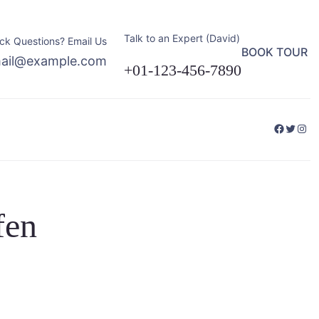
Talk to an Expert (David)
ck Questions? Email Us
BOOK TOUR
ail@example.com
+01-123-456-7890
Facebo
Twitte
Ins
fen