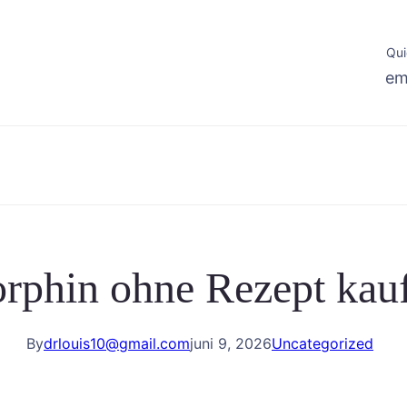
Qui
em
rphin ohne Rezept kau
By
drlouis10@gmail.com
juni 9, 2026
Uncategorized