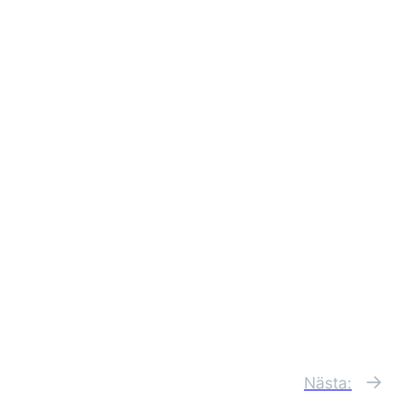
→
Nästa: