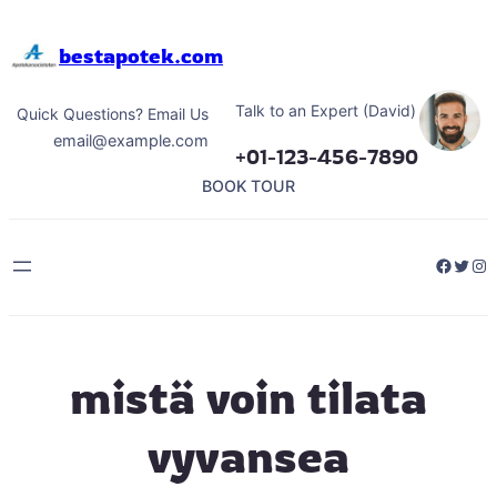
Hoppa
till
bestapotek.com
innehåll
Talk to an Expert (David)
Quick Questions? Email Us
email@example.com
+01-123-456-7890
BOOK TOUR
Facebo
Twitt
Ins
mistä voin tilata
vyvansea