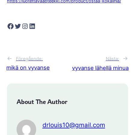
https://luotettavaapteekki.com/product/ostaa-kokaiinia/
Facebook
Twitter
Instagram
LinkedIn
←
→
Föregående:
Nästa:
mikä on vyvanse
vyvanse lähellä minua
About The Author
drlouis10@gmail.com