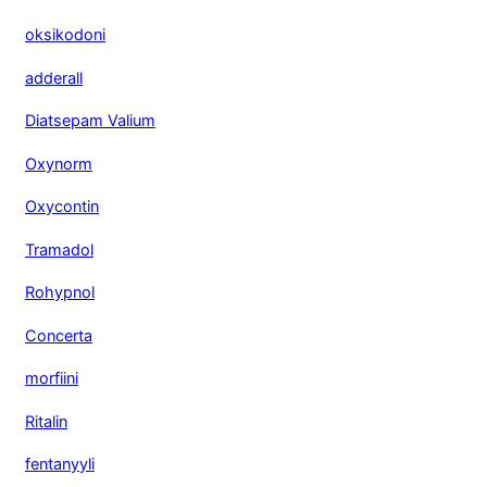
oksikodoni
adderall
Diatsepam Valium
Oxynorm
Oxycontin
Tramadol
Rohypnol
Concerta
morfiini
Ritalin
fentanyyli