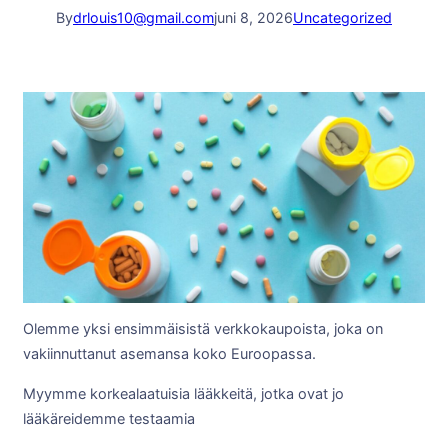
By
drlouis10@gmail.com
juni 8, 2026
Uncategorized
Olemme yksi ensimmäisistä verkkokaupoista, joka on
vakiinnuttanut asemansa koko Euroopassa.
Myymme korkealaatuisia lääkkeitä, jotka ovat jo
lääkäreidemme testaamia