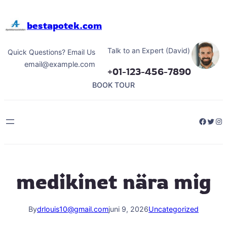
Hoppa
till
bestapotek.com
innehåll
Talk to an Expert (David)
Quick Questions? Email Us
email@example.com
+01-123-456-7890
BOOK TOUR
Facebo
Twitt
Ins
medikinet nära mig
By
drlouis10@gmail.com
juni 9, 2026
Uncategorized