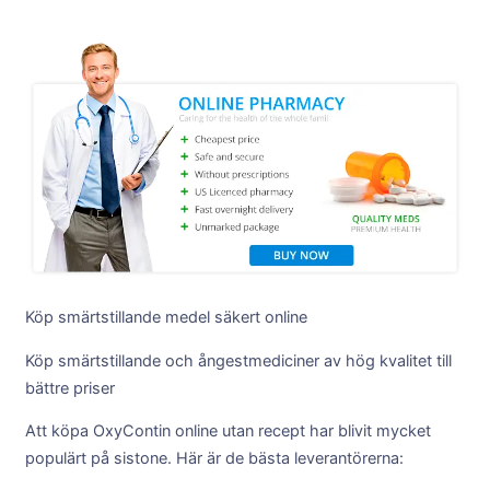
Köp smärtstillande medel säkert online
Köp smärtstillande och ångestmediciner av hög kvalitet till
bättre priser
Att köpa OxyContin online utan recept har blivit mycket
populärt på sistone. Här är de bästa leverantörerna: