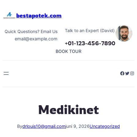
Hoppa
till
bestapotek.com
innehåll
Talk to an Expert (David)
Quick Questions? Email Us
email@example.com
+01-123-456-7890
BOOK TOUR
Facebo
Twitt
Ins
Medikinet
By
drlouis10@gmail.com
juni 9, 2026
Uncategorized