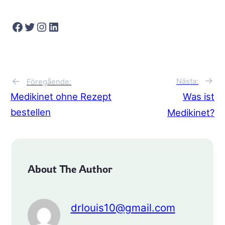
Facebook
Twitter
Instagram
LinkedIn
→
←
Nästa:
Föregående:
Medikinet ohne Rezept
Was ist
bestellen
Medikinet?
About The Author
drlouis10@gmail.com