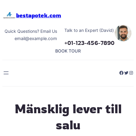
Hoppa
till
bestapotek.com
innehåll
Talk to an Expert (David)
Quick Questions? Email Us
email@example.com
+01-123-456-7890
BOOK TOUR
Facebo
Twitt
Ins
Mänsklig lever till
salu