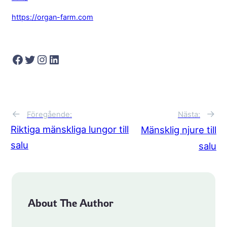
https://organ-farm.com
Facebook
Twitter
Instagram
LinkedIn
→
←
Nästa:
Föregående:
Riktiga mänskliga lungor till
Mänsklig njure till
salu
salu
About The Author