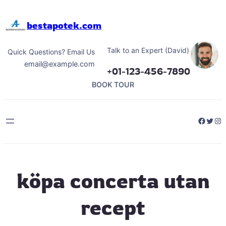
Hoppa
till
bestapotek.com
innehåll
Talk to an Expert (David)
Quick Questions? Email Us
email@example.com
+01-123-456-7890
BOOK TOUR
Facebo
Twitt
Ins
köpa concerta utan
recept