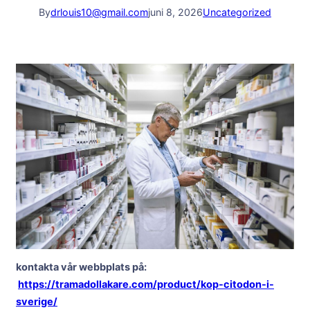
By
drlouis10@gmail.com
juni 8, 2026
Uncategorized
kontakta vår webbplats på:
https://tramadollakare.com/product/kop-citodon-i-
sverige/