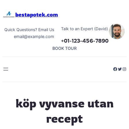
Hoppa
till
bestapotek.com
innehåll
Talk to an Expert (David)
Quick Questions? Email Us
email@example.com
+01-123-456-7890
BOOK TOUR
Facebo
Twitt
Ins
köp vyvanse utan
recept