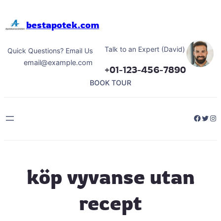
Hoppa
till
bestapotek.com
innehåll
Talk to an Expert (David)
Quick Questions? Email Us
email@example.com
+01-123-456-7890
BOOK TOUR
Facebo
Twitt
Ins
köp vyvanse utan
recept