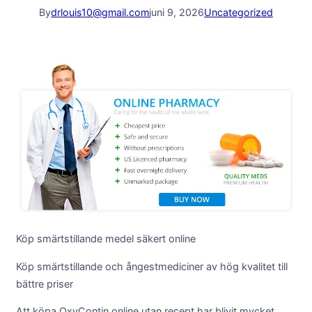
By
drlouis10@gmail.com
juni 9, 2026
Uncategorized
Köp smärtstillande medel säkert online
Köp smärtstillande och ångestmediciner av hög kvalitet till
bättre priser
Att köpa OxyContin online utan recept har blivit mycket