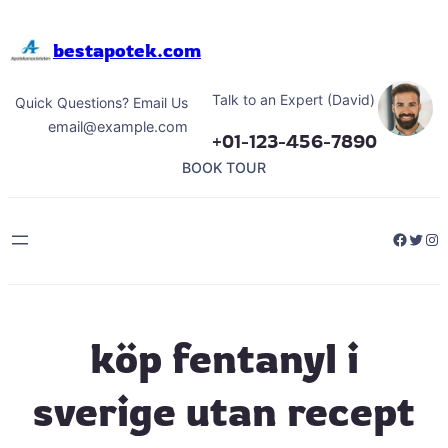
Hoppa
till
bestapotek.com
innehåll
Talk to an Expert (David)
Quick Questions? Email Us
email@example.com
+01-123-456-7890
BOOK TOUR
Facebo
Twitt
Ins
köp fentanyl i
sverige utan recept