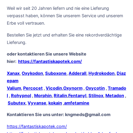
Weil wir seit 20 Jahren liefern und nie eine Lieferung
verpasst haben, können Sie unserem Service und unserem
Erbe voll vertrauen.
Bestellen Sie jetzt und erhalten Sie eine rekordverdächtige
Lieferung.
oder kontaktieren Sie unsere Website
hier:
https://fantastiskapotek.com/
Xanax
,
Oxykodon
,
Suboxone
,
Adderall
,
Hydrokodon
,
Diaz
epam
Valium
,
Percocet
,
Vicodin
,
Oxynorm
,
Oxycotin
,
Tramado
l
,
Rohypnol
,
Morphin
,
Ritalin
,
Fentanyl
,
Stilnox
,
Metadon
,
Subutex
,
Vyvanse
,
kokain
,
amfetamine
Kontaktieren Sie uns unter:
kngmeds@gmail.com
https://fantastiskapotek.com/