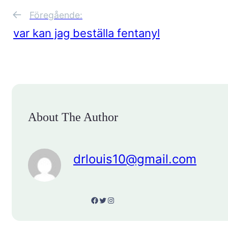
←
Föregående:
var kan jag beställa fentanyl
About The Author
drlouis10@gmail.com
Facebook
Twitter
Instagram