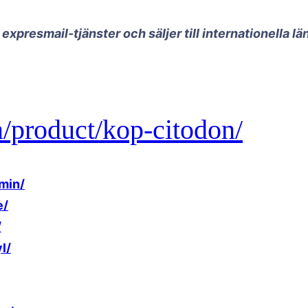
xpresmail-tjänster och säljer till internationella l
m/product/kop-citodon/
min/
e/
/
l/