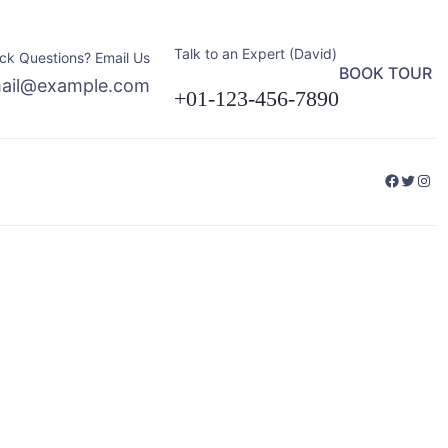
Talk to an Expert (David)
ck Questions? Email Us
BOOK TOUR
ail@example.com
+01-123-456-7890
Facebo
Twitte
Ins