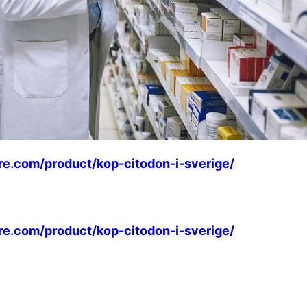
are.com/product/kop-citodon-i-sverige/
are.com/product/kop-citodon-i-sverige/