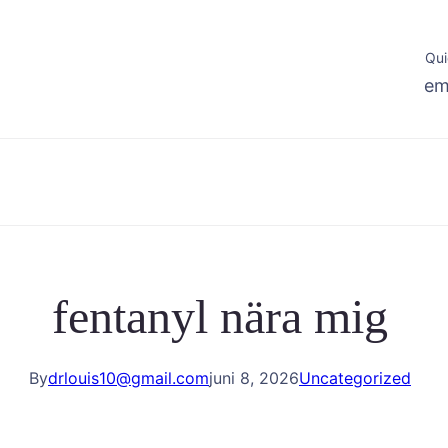
Qui
em
fentanyl nära mig
By
drlouis10@gmail.com
juni 8, 2026
Uncategorized