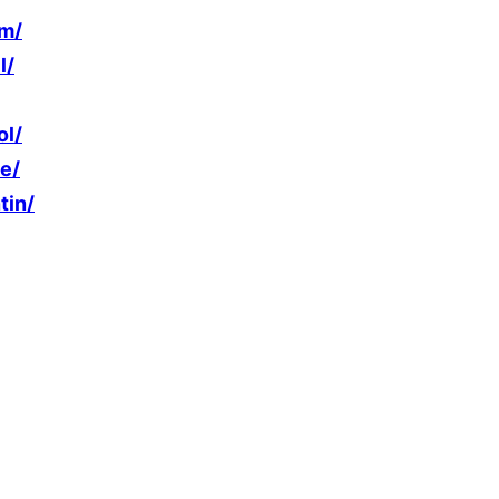
rm/
l/
ol/
e/
tin/