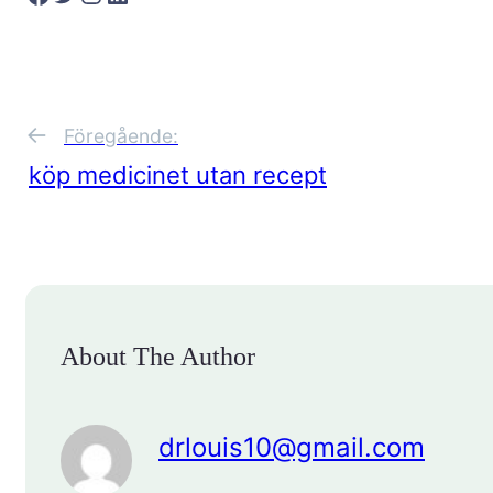
←
Föregående:
köp medicinet utan recept
About The Author
drlouis10@gmail.com