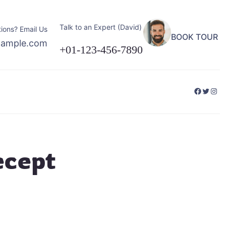
Talk to an Expert (David)
ions? Email Us
BOOK TOUR
xample.com
+01-123-456-7890
Facebo
Twitte
Ins
ecept