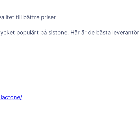
tet till bättre priser
ycket populärt på sistone. Här är de bästa leverantö
olactone/