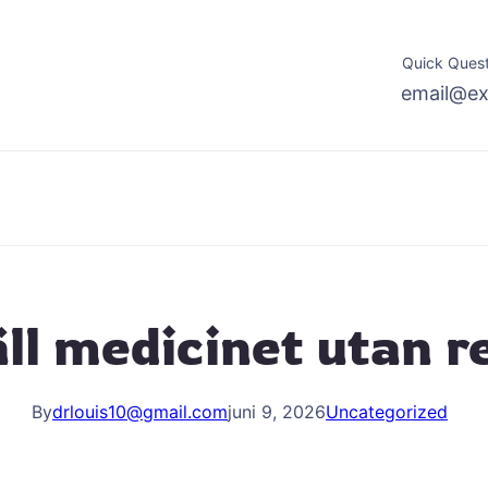
Quick Quest
email@e
ll medicinet utan r
By
drlouis10@gmail.com
juni 9, 2026
Uncategorized