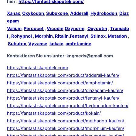
hier:
https://fantastiskapotek.com/
Xanax
,
Oxykodon
,
Suboxone
,
Adderall
,
Hydrokodon
,
Diaz
epam
Valium
,
Percocet
,
Vicodin
,
Oxynorm
,
Oxycotin
,
Tramado
l
,
Rohypnol
,
Morphin
,
Ritalin
,
Fentanyl
,
Stilnox
,
Metadon
,
Subutex
,
Vyvanse
,
kokain
,
amfetamine
Kontaktieren Sie uns unter:
kngmeds@gmail.com
https://fantastiskapotek.com/
https://fantastiskapotek.com/product/adderall-kaufen/
https://fantastiskapotek.com/product/amphetamin/
https://fantastiskapotek.com/product/diazepam-kaufen/
https://fantastiskapotek.com/product/fentanyl-kaufen/
https://fantastiskapotek.com/product/hydrocodon-kaufen/
https://fantastiskapotek.com/product/kokain/
https://fantastiskapotek.com/product/methadon-kaufen/
https://fantastiskapotek.com/product/morphium-kaufen/