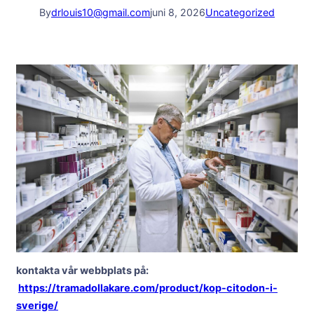
By
drlouis10@gmail.com
juni 8, 2026
Uncategorized
kontakta vår webbplats på:
https://tramadollakare.com/product/kop-citodon-i-
sverige/