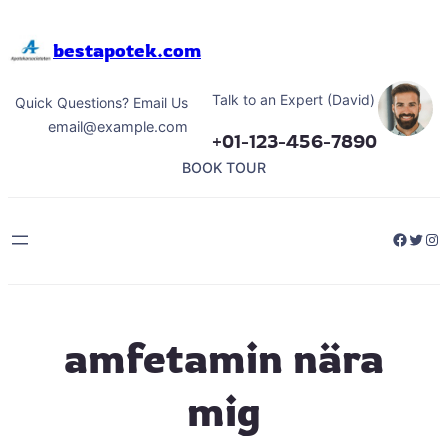
Hoppa
till
bestapotek.com
innehåll
Talk to an Expert (David)
Quick Questions? Email Us
email@example.com
+01-123-456-7890
BOOK TOUR
Facebo
Twitt
Ins
amfetamin nära
mig