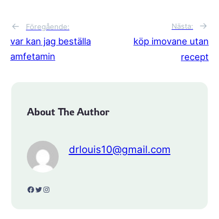
→
←
Nästa:
Föregående:
var kan jag beställa
köp imovane utan
amfetamin
recept
About The Author
drlouis10@gmail.com
Facebook
Twitter
Instagram