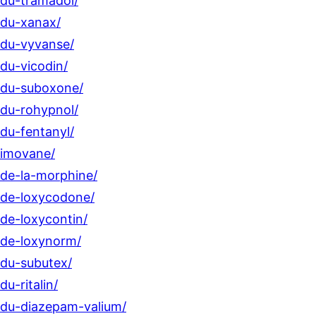
-du-tramadol/
-du-xanax/
-du-vyvanse/
du-vicodin/
r-du-suboxone/
-du-rohypnol/
du-fentanyl/
-imovane/
-de-la-morphine/
-de-loxycodone/
-de-loxycontin/
-de-loxynorm/
-du-subutex/
u-ritalin/
-du-diazepam-valium/