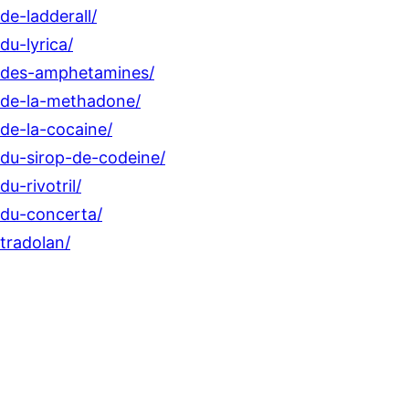
de-ladderall/
du-lyrica/
r-des-amphetamines/
r-de-la-methadone/
de-la-cocaine/
-du-sirop-de-codeine/
u-rivotril/
-du-concerta/
tradolan/