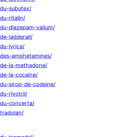
-du-subutex/
u-ritalin/
-du-diazepam-valium/
de-ladderall/
du-lyrica/
r-des-amphetamines/
r-de-la-methadone/
de-la-cocaine/
-du-sirop-de-codeine/
u-rivotril/
-du-concerta/
tradolan/