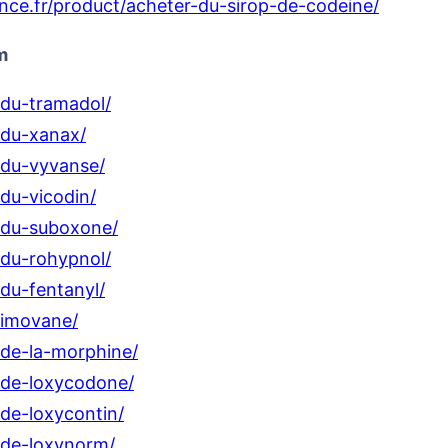
nce.fr/product/acheter-du-sirop-de-codeine/
m
-du-tramadol/
-du-xanax/
-du-vyvanse/
du-vicodin/
r-du-suboxone/
-du-rohypnol/
du-fentanyl/
-imovane/
-de-la-morphine/
-de-loxycodone/
-de-loxycontin/
-de-loxynorm/