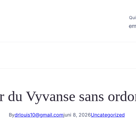
Qui
em
r du Vyvanse sans ord
By
drlouis10@gmail.com
juni 8, 2026
Uncategorized